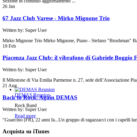
Sezione in continuo aggiornamento ...
26
Jan
67 Jazz Club Varese - Mirko Mignone Trio
Written by: Super User
Mirko Mignone Trio Mirko Mignone, Piano - Stefano "Brushman" Ba
19
Feb
Piacenza Jazz Club: il vibrafono di Gabriele Boggio F
Written by: Super User
Il Milestone di Via Emilia Parmense n. 27, sede dell’Associazione Pia
21
Aug
DEMAS Reunion
Back to Rock. Again DEMAS
Rock Band
Written by: Super User
Read more
"Guarcino (FR), 22 anni fa...Un gruppo di ragazzacci con i capelli lung
Acquista su iTunes