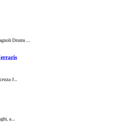
gnoli Drums ...
erraris
cenza J...
hi, a...